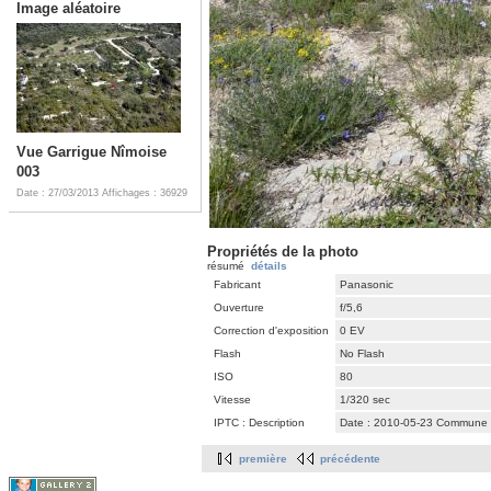
Image aléatoire
Vue Garrigue Nîmoise
003
Date : 27/03/2013
Affichages : 36929
Propriétés de la photo
résumé
détails
Fabricant
Panasonic
Ouverture
f/5,6
Correction d'exposition
0 EV
Flash
No Flash
ISO
80
Vitesse
1/320 sec
IPTC : Description
Date : 2010-05-23 Commune : V
première
précédente