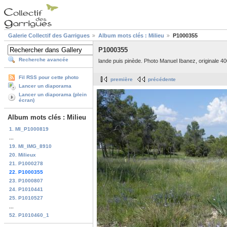
Galerie Collectif des Garrigues
Album mots clés : Milieu
P1000355
P1000355
Recherche avancée
lande puis pinède. Photo Manuel Ibanez, originale 40
Fil RSS pour cette photo
première
précédente
Lancer un diaporama
Lancer un diaporama (plein
écran)
Album mots clés : Milieu
1. MI_P1000819
...
19. MI_IMG_8910
20. Milieux
21. P1000278
22. P1000355
23. P1000807
24. P1010441
25. P1010527
...
52. P1010460_1