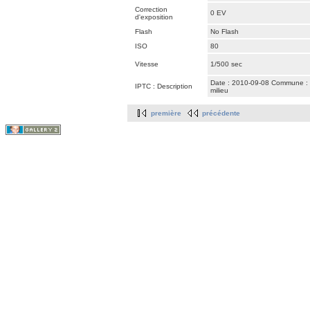
Correction
0 EV
d'exposition
Flash
No Flash
ISO
80
Vitesse
1/500 sec
Date : 2010-09-08 Commune : Sa
IPTC : Description
milieu
première
précédente