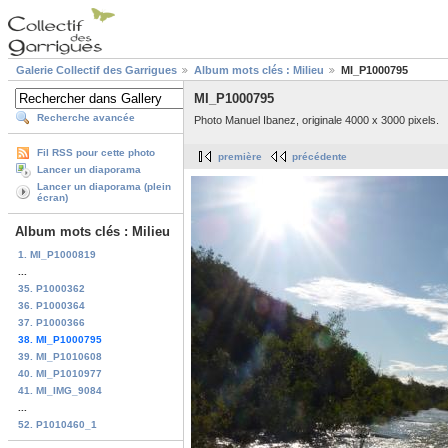
Galerie Collectif des Garrigues
Album mots clés : Milieu
MI_P1000795
MI_P1000795
Recherche avancée
Photo Manuel Ibanez, originale 4000 x 3000 pixels.
Fil RSS pour cette photo
première
précédente
Lancer un diaporama
Lancer un diaporama (plein
écran)
Album mots clés : Milieu
1. MI_P1000819
...
35. P1000362
36. P1000364
37. P1000366
38. MI_P1000795
39. MI_P1010608
40. MI_P1010977
41. MI_IMG_9084
...
52. P1010460_1