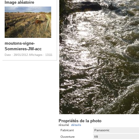
Image aléatoire
moutons-vigne-
Sommieres-JW-acc
Date : 28/01/2012
Affichages : 13111
Propriétés de la photo
résumé
détails
Fabricant
Panasonic
Ouverture
f/8