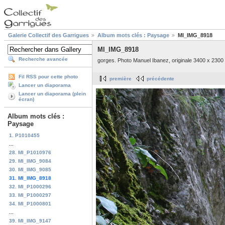
Galerie Collectif des Garrigues
Album mots clés : Paysage
MI_IMG_8918
MI_IMG_8918
Recherche avancée
gorges. Photo Manuel Ibanez, originale 3400 x 2300 
Fil RSS pour cette photo
première
précédente
Lancer un diaporama
Lancer un diaporama (plein
écran)
Album mots clés :
Paysage
1. P1010455
...
28. MI_P1010976
29. MI_IMG_9084
30. MI_IMG_9085
31. MI_IMG_8918
32. MI_P1000296
33. MI_P1000297
34. MI_P1000801
...
39. MI_IMG_9147