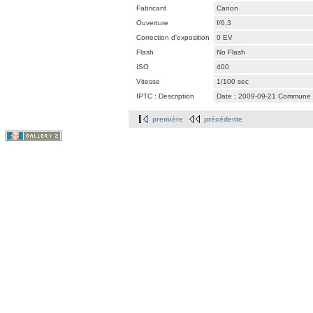
Fabricant
Canon
Ouverture
f/6,3
Correction d'exposition
0 EV
Flash
No Flash
ISO
400
Vitesse
1/100 sec
IPTC : Description
Date : 2009-09-21 Commune : 
première
précédente