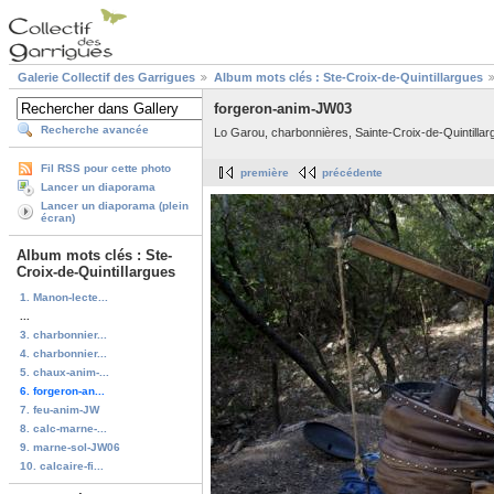
Galerie Collectif des Garrigues
Album mots clés : Ste-Croix-de-Quintillargues
forgeron-anim-JW03
Recherche avancée
Lo Garou, charbonnières, Sainte-Croix-de-Quintillar
Fil RSS pour cette photo
première
précédente
Lancer un diaporama
Lancer un diaporama (plein
écran)
Album mots clés : Ste-
Croix-de-Quintillargues
1. Manon-lecte...
...
3. charbonnier...
4. charbonnier...
5. chaux-anim-...
6. forgeron-an...
7. feu-anim-JW
8. calc-marne-...
9. marne-sol-JW06
10. calcaire-fi...