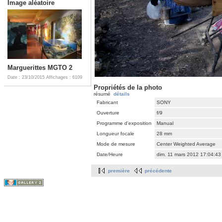
Image aléatoire
Marguerittes MGTO 2
Date : 23/10/2015
Affichages : 6109
Propriétés de la photo
résumé
détails
Fabricant
SONY
Ouverture
f/9
Programme d'exposition
Manual
Longueur focale
28 mm
Mode de mesure
Center Weighted Average
Date/Heure
dim. 11 mars 2012 17:04:4
première
précédente