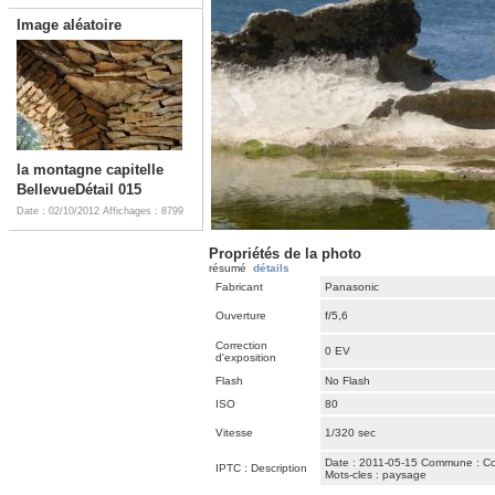
Image aléatoire
la montagne capitelle
BellevueDétail 015
Date : 02/10/2012
Affichages : 8799
Propriétés de la photo
résumé
détails
Fabricant
Panasonic
Ouverture
f/5,6
Correction
0 EV
d'exposition
Flash
No Flash
ISO
80
Vitesse
1/320 sec
Date : 2011-05-15 Commune : Coll
IPTC : Description
Mots-cles : paysage