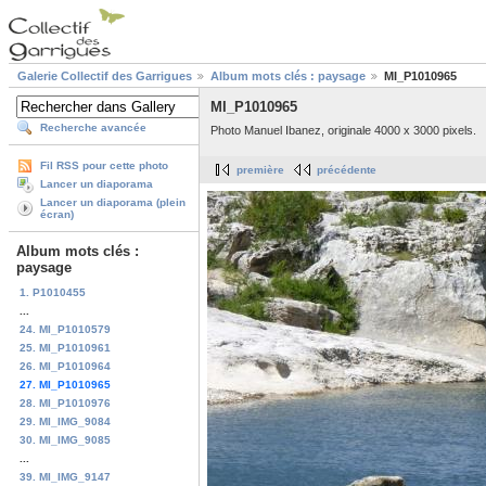
Galerie Collectif des Garrigues
Album mots clés : paysage
MI_P1010965
MI_P1010965
Recherche avancée
Photo Manuel Ibanez, originale 4000 x 3000 pixels.
Fil RSS pour cette photo
première
précédente
Lancer un diaporama
Lancer un diaporama (plein
écran)
Album mots clés :
paysage
1. P1010455
...
24. MI_P1010579
25. MI_P1010961
26. MI_P1010964
27. MI_P1010965
28. MI_P1010976
29. MI_IMG_9084
30. MI_IMG_9085
...
39. MI_IMG_9147