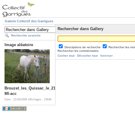
Galerie Collectif des Garrigues
Rechercher dans Gallery
Recherche avancée
Image aléatoire
Descriptions de recherche
Rechercher les mo
Rechercher les commentaires
Cocher tout
Décocher tout
Inverser
Brouzet_les_Quissac_le_21_avril_2006_1-
MI-acc
Date : 21/04/2006
Affichages : 23646