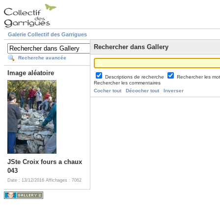
Galerie Collectif des Garrigues
Rechercher dans Gallery
Recherche avancée
Image aléatoire
Descriptions de recherche
Rechercher les mo
Rechercher les commentaires
Cocher tout
Décocher tout
Inverser
JSte Croix fours a chaux
043
Date : 13/12/2016
Affichages : 7062