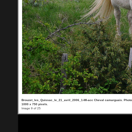
Brouzet_les_Quissac_le_21_avril_2006_1-MI-acc Cheval camarguais. Photo 
1000 x 750 pixels.
Image 9 of 25