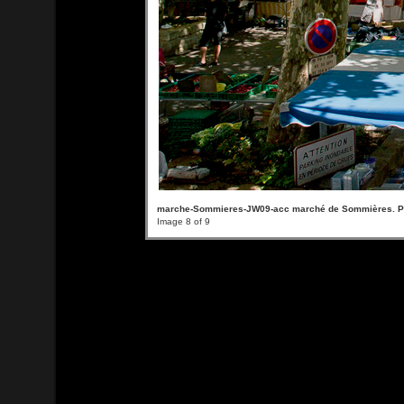
marche-Sommieres-JW09-acc marché de Sommières. Phot
Image 8 of 9