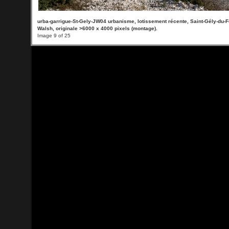
urba-garrigue-St-Gely-JW04 urbanisme, lotissement récente, Saint-Gély-du-F
Walsh, originale >6000 x 4000 pixels (montage).
Image 9 of 25