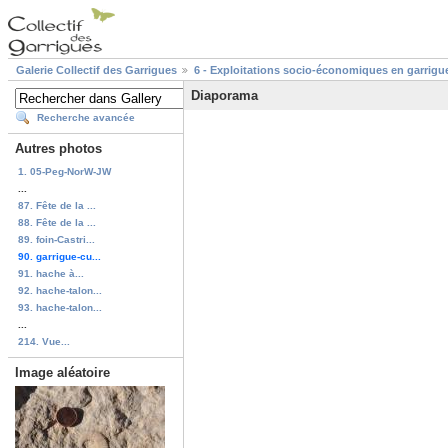
Galerie Collectif des Garrigues
6 - Exploitations socio-économiques en garrigu
Diaporama
Recherche avancée
Autres photos
1. 05-Peg-NorW-JW
...
87. Fête de la ...
88. Fête de la ...
89. foin-Castri...
90. garrigue-cu...
91. hache à...
92. hache-talon...
93. hache-talon...
...
214. Vue...
Image aléatoire