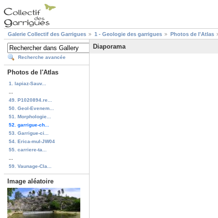
Galerie Collectif des Garrigues
1 - Geologie des garrigues
Photos de l'Atlas
Diaporama
Recherche avancée
Photos de l'Atlas
1. lapiaz-Sauv...
...
49. P1020894.re...
50. Geol-Evenem...
51. Morphologie...
52. garrigue-ch...
53. Garrigue-ci...
54. Erica-mul-JW04
55. carriere-ta...
...
59. Vaunage-Cla...
Image aléatoire