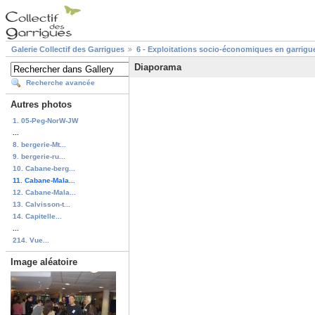
Galerie Collectif des Garrigues
6 - Exploitations socio-économiques en garrigu
Diaporama
Recherche avancée
Autres photos
1. 05-Peg-NorW-JW
...
8. bergerie-Mt...
9. bergerie-ru...
10. Cabane-berg...
11. Cabane-Mala...
12. Cabane-Mala...
13. Calvisson-t...
14. Capitelle...
...
214. Vue...
Image aléatoire