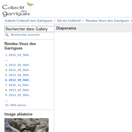
Galerie Collectif des Garrigues
Vie du Collectif
Rendez-Vous des Garrigues
Diaporama
Recherche avancée
Rendez-Vous des
Garrigues
1. 2012_03_RdV...
...
3. 2012_05_RdV...
4. 2012_05_RdV...
5. 2012_06_RdV...
6. 2012_09_RdV...
7. 2012_11_RdV...
8. 2013_02_RdV...
9. 2013_03_RdV...
...
21. RdV pierre ...
Image aléatoire