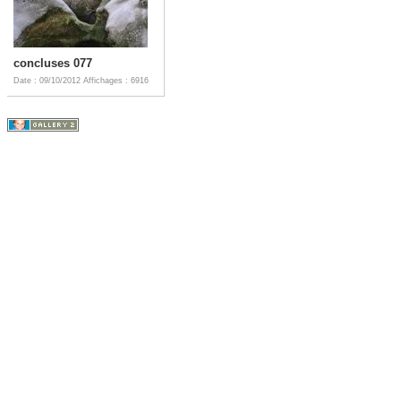
concluses 077
Date : 09/10/2012
Affichages : 6916