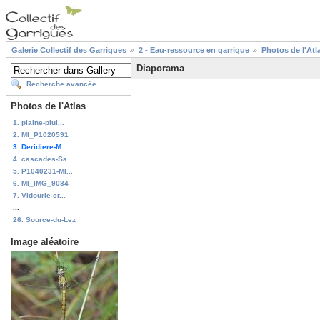
Galerie Collectif des Garrigues
2 - Eau-ressource en garrigue
Photos de l'Atl
Diaporama
Recherche avancée
Photos de l'Atlas
1. plaine-plui...
2. MI_P1020591
3. Deridiere-M...
4. cascades-Sa...
5. P1040231-MI...
6. MI_IMG_9084
7. Vidourle-cr...
...
26. Source-du-Lez
Image aléatoire