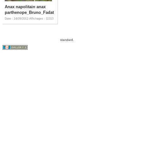
Anax napolitain anax
parthenope_Bruno_Fadat
Date : 14/09/2012
Affichages : 11313
standard.