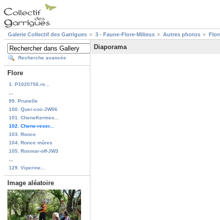
Galerie Collectif des Garrigues
3 - Faune-Flore-Milieux
Autres photos
Flor
Diaporama
Recherche avancée
Flore
1. P1020756.re...
...
99. Prunelle
100. Quer-coc-JW06
101. CheneKermes...
102. Chene-reser...
103. Ronce
104. Ronce mûres
105. Rosmar-off-JW3
...
129. Viperine...
Image aléatoire