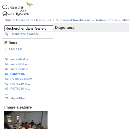
Galerie Collectif des Garrigues
3 - Faune-Flore-Milieux
Autres photos
Mili
Diaporama
Recherche avancée
Milieux
1. P1010441
...
57. mare-MasLon...
58. mare-ND-Lon...
59. mare-Roussi...
60. Panorama...
61. PCT0001-pt-DIv
62. PICT0020-pt...
63. PICT0018-pt...
...
78. vigne-Diplo...
Image aléatoire