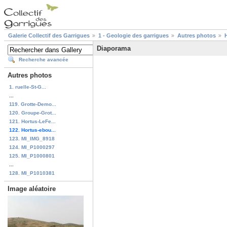
Galerie Collectif des Garrigues
1 - Geologie des garrigues
Autres photos
Diaporama
Recherche avancée
Autres photos
1. ruelle-St-G...
...
119. Grotte-Demo...
120. Groupe-Grot...
121. Hortus-LeFe...
122. Hortus-ebou...
123. MI_IMG_8918
124. MI_P1000297
125. MI_P1000801
...
128. MI_P1010381
Image aléatoire