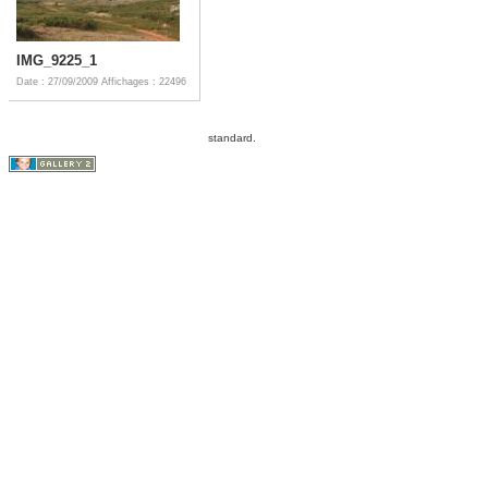
IMG_9225_1
Date : 27/09/2009
Affichages : 22496
standard.