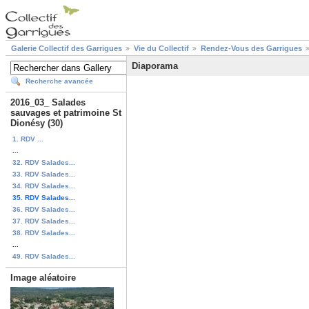
Galerie Collectif des Garrigues
Vie du Collectif
Rendez-Vous des Garrigues
Diaporama
Recherche avancée
2016_03_ Salades
sauvages et patrimoine St
Dionésy (30)
1. RDV ...
...
32. RDV Salades...
33. RDV Salades...
34. RDV Salades...
35. RDV Salades...
36. RDV Salades...
37. RDV Salades...
38. RDV Salades...
...
49. RDV Salades...
Image aléatoire