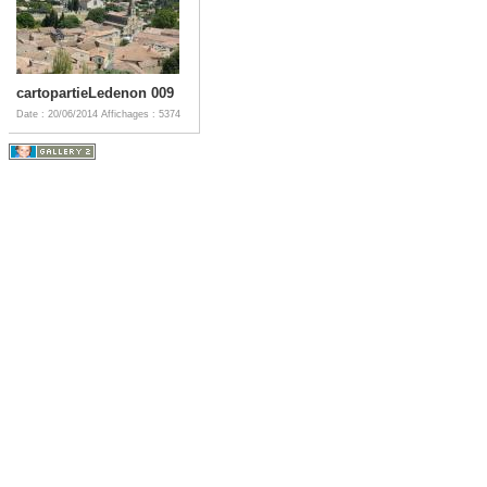
cartopartieLedenon 009
Date : 20/06/2014
Affichages : 5374