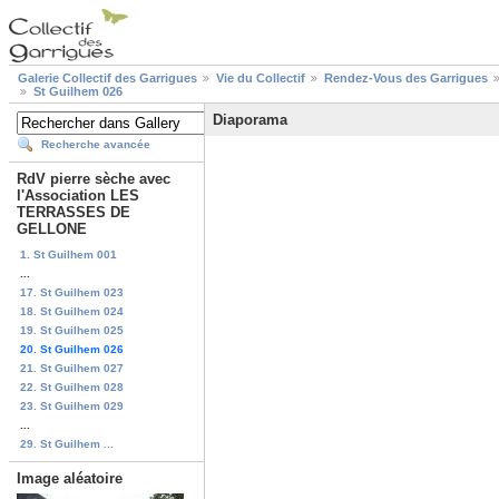
Galerie Collectif des Garrigues
Vie du Collectif
Rendez-Vous des Garrigues
St Guilhem 026
Diaporama
Recherche avancée
RdV pierre sèche avec
l'Association LES
TERRASSES DE
GELLONE
1. St Guilhem 001
...
17. St Guilhem 023
18. St Guilhem 024
19. St Guilhem 025
20. St Guilhem 026
21. St Guilhem 027
22. St Guilhem 028
23. St Guilhem 029
...
29. St Guilhem ...
Image aléatoire