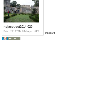
npjacouoct2014 020
Date : 23/10/2014
Affichages : 6487
standard.