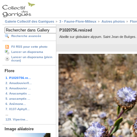
Galerie Collectif des Garrigues
3 - Faune-Flore-Milieux
Autres photos
Flor
P1020756.resized
Recherche avancée
Abeille sur globulaire alypum. Saint Jean de Buèges.
Fil RSS pour cette photo
Lancer un diaporama
Lancer un diaporama (plein
écran)
Flore
1. P1020756.re...
2. Amadouvier0...
3. Amadouvier ...
4. Anacamptis ...
5. anacamptis ...
6. Anémone...
7. 0137-Aphyll...
...
129. Viperine...
Image aléatoire