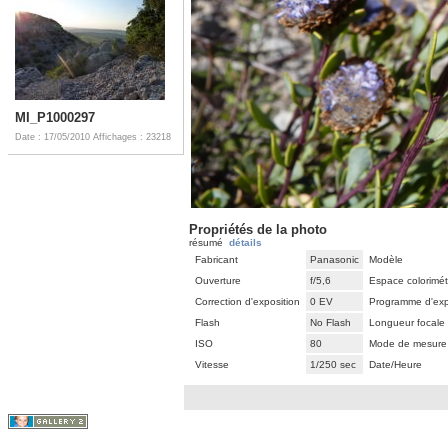
MI_P1000297
Date : 17/05/2010
Affichages : 23218
Propriétés de la photo
résumé
détails
Fabricant
Panasonic
Modèle
Ouverture
f/5,6
Espace colorimét
Correction d'exposition
0 EV
Programme d'exp
Flash
No Flash
Longueur focale
ISO
80
Mode de mesure
Vitesse
1/250 sec
Date/Heure