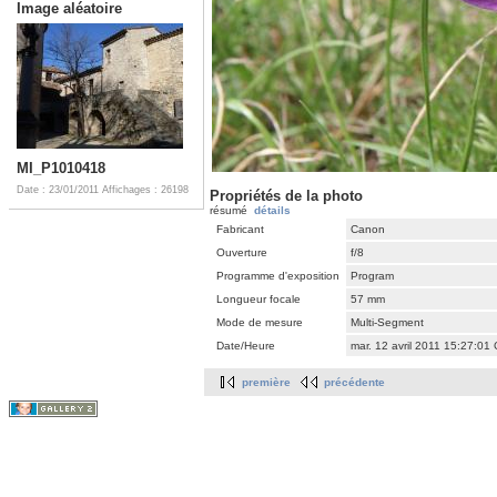
Image aléatoire
MI_P1010418
Date : 23/01/2011
Affichages : 26198
Propriétés de la photo
résumé
détails
Fabricant
Canon
Ouverture
f/8
Programme d'exposition
Program
Longueur focale
57 mm
Mode de mesure
Multi-Segment
Date/Heure
mar. 12 avril 2011 15:27:01
première
précédente