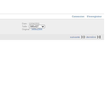
Connexion
S'enregistrer
Date : 12/04/2011
Taille :
Original :
3456x2304
suivante
dernière