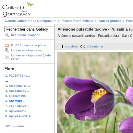
Galerie Collectif des Garrigues
3 - Faune-Flore-Milieux
Autres photos
Flor
Anémone pulsatille tardive - Pulsatilla r
Recherche avancée
Anémone pulsatille tardive - Pulsatilla rubra - Sain
Fil RSS pour cette photo
première
précédente
Lancer un diaporama
Lancer un diaporama (plein
écran)
Flore
1. P1020756.re...
...
3. Amadouvier ...
4. Anacamptis ...
5. anacamptis ...
6. Anémone...
7. 0137-Aphyll...
8. Aphyllanthe...
9. Aphyll-m-JW14
...
129. Viperine...