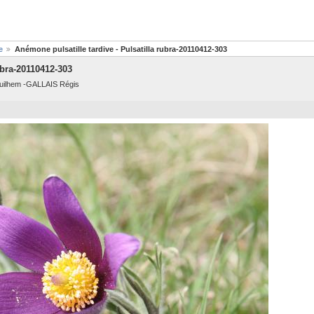
e
Anémone pulsatille tardive - Pulsatilla rubra-20110412-303
ubra-20110412-303
t Guilhem -GALLAIS Régis