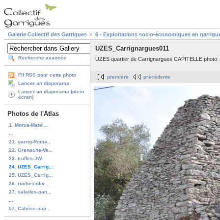
Galerie Collectif des Garrigues
6 - Exploitations socio-économiques en garrigu
UZES_Carrignargues011
Recherche avancée
UZES quartier de Carrignargues CAPITELLE photo: B
Fil RSS pour cette photo
première
précédente
Lancer un diaporama
Lancer un diaporama (plein
écran)
Photos de l'Atlas
1. Morus-Matel...
...
21. garrig-Roma...
22. Grenache-Ve...
23. truffes-JW
24. UZES_Carrig...
25. UZES_Carrig...
26. ruches-oliv...
27. salades-pan...
...
57. Calviss-cap...