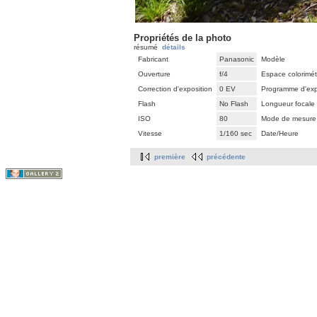
Propriétés de la photo
résumé
détails
Fabricant
Panasonic
Modèle
Ouverture
f/4
Espace colorimét
Correction d'exposition
0 EV
Programme d'exp
Flash
No Flash
Longueur focale
ISO
80
Mode de mesure
Vitesse
1/160 sec
Date/Heure
première
précédente