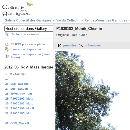
Galerie Collectif des Garrigues
Vie du Collectif
Rendez-Vous des Garrigues
P1030192_Monik_Chemin
Recherche avancée
Originale : 4000 * 3000
Fil RSS pour cette photo
première
précédente
Lancer un diaporama
Lancer un diaporama (plein
écran)
2012_06_RdV_Massillargues
1. RdV-Coll-9j...
...
26. Leg_saisons...
27. Luc_canyon_...
28. THym_rdv_juin
29. P1030192_Mo...
30. P1030192_Mo...
31. P1030190_Monik
32. P1030185_Mo...
...
42. OSM_Massill...