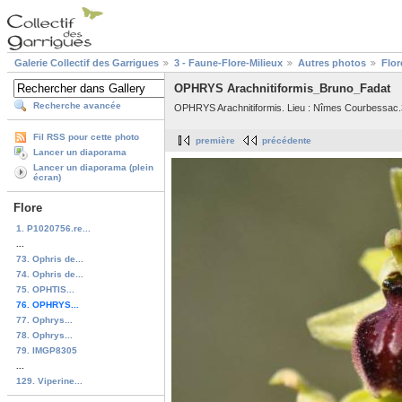
Galerie Collectif des Garrigues
3 - Faune-Flore-Milieux
Autres photos
Flor
OPHRYS Arachnitiformis_Bruno_Fadat
Recherche avancée
OPHRYS Arachnitiformis. Lieu : Nîmes Courbessac.
Fil RSS pour cette photo
première
précédente
Lancer un diaporama
Lancer un diaporama (plein
écran)
Flore
1. P1020756.re...
...
73. Ophris de...
74. Ophris de...
75. OPHTIS...
76. OPHRYS...
77. Ophrys...
78. Ophrys...
79. IMGP8305
...
129. Viperine...