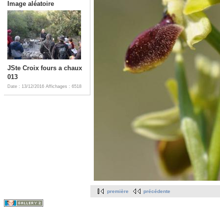
Image aléatoire
JSte Croix fours a chaux
013
Date : 13/12/2016
Affichages : 6518
première
précédente