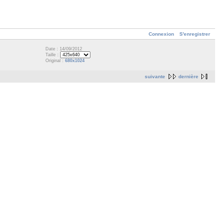
Connexion
S'enregistrer
Date : 14/09/2012
Taille :
Original :
680x1024
suivante
dernière