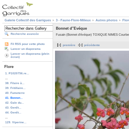
Galerie Collectif des Garrigues
3 - Faune-Flore-Milieux
Autres photos
Flor
Bonnet d''Evéque
Recherche avancée
Fusain (Bonnet d'évéque) TOXIQUE NIMES Courbes
Fil RSS pour cette photo
première
précédente
Lancer un diaporama
Lancer un diaporama (plein
écran)
Flore
1. P1020756.re...
...
38. Filaire à...
39. Fritillaire...
40. Fumeterre
41. Bonnet...
42. Gale du...
43. Genêt...
44. Genêt...
...
129. Viperine...