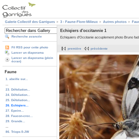
Galerie Collectif des Garrigues
3 - Faune-Flore-Milieux
Autres photos
Fau
Echiqiers d'occitannie 1
Recherche avancée
Echiquiers d'Occitanie accuplement photo Bruno fad
Fil RSS pour cette photo
première
précédente
Lancer un diaporama
Lancer un diaporama (plein
écran)
Faune
1. abeille sur...
...
23. Défoliation...
24. Défoliation...
25. Défoliation...
26. Echiqiers...
27. Epeire...
28. Faucon-crec...
29. Grande...
...
86. Triops-5-JW