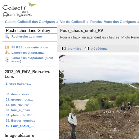
Galerie Collectif des Garrigues
Vie du Collectif
Rendez-Vous des Garrigues
Four_chaux_emile_RV
Recherche avancée
Four à chaux, en attendant les chèvres. Photo René 
Fil RSS pour cette photo
première
précédente
Lancer un diaporama
Lancer un diaporama (plein
écran)
2012_09_RdV_Bois-des-
Lens
1. grpe-cabane...
...
50. demonstrati...
51. groupe_loup...
52. jos_rdv_RV
53. four_a_chau...
54. pluie_rdv_RV
55. Berger_combas
56. Four_chaux_...
Image aléatoire