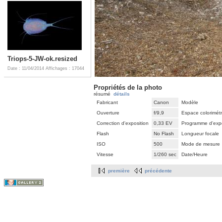
Triops-5-JW-ok.resized
Date : 11/04/2014
Affichages : 17044
Propriétés de la photo
résumé
détails
Fabricant
Canon
Modèle
Ouverture
f/9,9
Espace colorimét
Correction d'exposition
0,33 EV
Programme d'expo
Flash
No Flash
Longueur focale
ISO
500
Mode de mesure
Vitesse
1/260 sec
Date/Heure
première
précédente