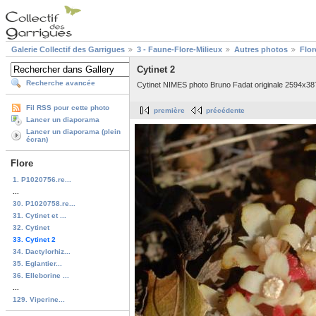
Galerie Collectif des Garrigues
3 - Faune-Flore-Milieux
Autres photos
Flor
Cytinet 2
Recherche avancée
Cytinet NIMES photo Bruno Fadat originale 2594x38
Fil RSS pour cette photo
première
précédente
Lancer un diaporama
Lancer un diaporama (plein
écran)
Flore
1. P1020756.re...
...
30. P1020758.re...
31. Cytinet et ...
32. Cytinet
33. Cytinet 2
34. Dactylorhiz...
35. Eglantier...
36. Elleborine ...
...
129. Viperine...