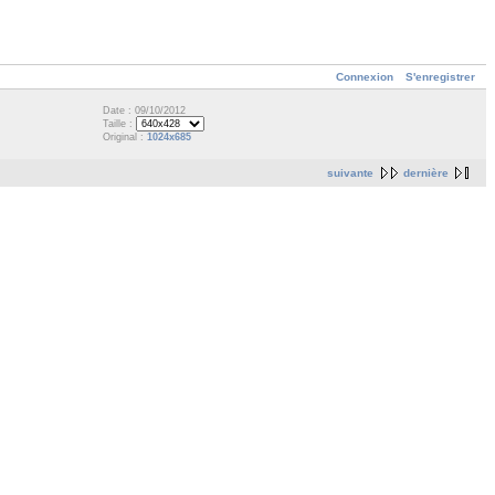
Connexion
S'enregistrer
Date : 09/10/2012
Taille :
Original :
1024x685
suivante
dernière