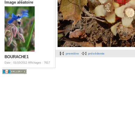
Image aléatoire
première
précédente
BOURACHE1
Date : 01/10/2012
Affichages : 7617