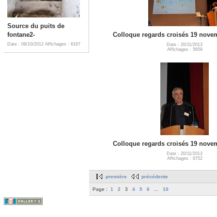
Source du puits de
fontane2-
Colloque regards croisés 19 nove
Date : 09/10/2012
Affichages : 6167
Date : 20/11/2013
Affichages : 5659
Colloque regards croisés 19 nove
Date : 20/11/2013
Affichages : 6752
première
précédente
Page :
1
2
3
4
5
6
...
10