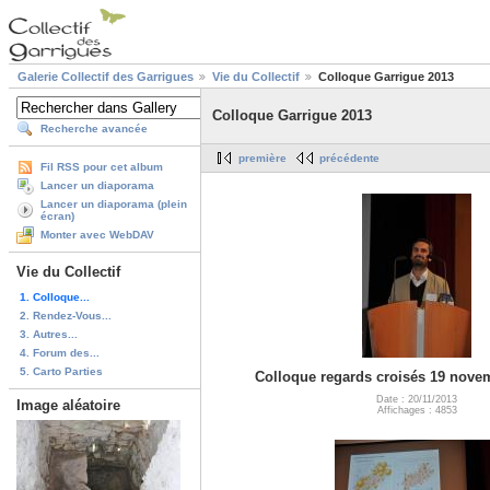
Galerie Collectif des Garrigues
Vie du Collectif
Colloque Garrigue 2013
Colloque Garrigue 2013
Recherche avancée
première
précédente
Fil RSS pour cet album
Lancer un diaporama
Lancer un diaporama (plein
écran)
Monter avec WebDAV
Vie du Collectif
1. Colloque...
2. Rendez-Vous...
3. Autres...
4. Forum des...
5. Carto Parties
Colloque regards croisés 19 nove
Date : 20/11/2013
Image aléatoire
Affichages : 4853