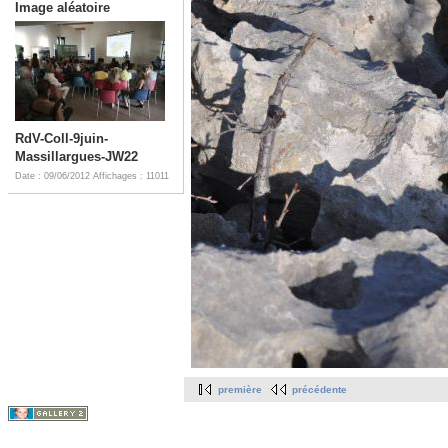
Image aléatoire
RdV-Coll-9juin-
Massillargues-JW22
Date : 09/06/2012
Affichages : 11011
première
précédente