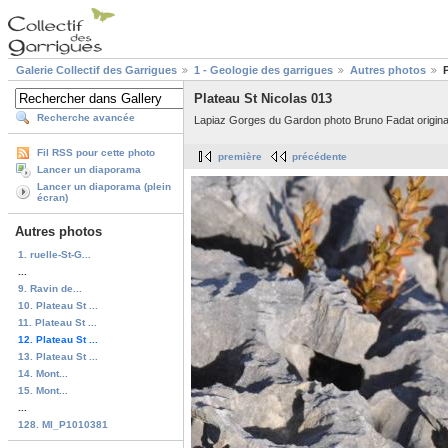
Galerie Collectif des Garrigues
1 - Geologie des garrigues
Autres photos
Plateau St Nicolas 013
Recherche avancée
Lapiaz Gorges du Gardon photo Bruno Fadat origin
Fil RSS pour cette photo
première
précédente
Lancer un diaporama
Lancer un diaporama (plein
écran)
Autres photos
1. ruelle-St-G...
...
9. Ravin de...
10. Plateau St ...
11. Plateau St ...
12. Plateau St ...
13. Plateau St ...
14. Mont...
15. Mont...
...
128. MI_P1010381