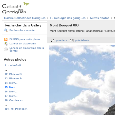
Galerie Collectif des Garrigues
1 - Geologie des garrigues
Autres photos
Mont Bouquet 003
Recherche avancée
Mont Bouquet photo: Bruno Fadat originale: 4288x2
Fil RSS pour cette photo
première
précédente
Lancer un diaporama
Lancer un diaporama (plein
écran)
Autres photos
1. ruelle-St-G...
...
12. Plateau St ...
13. Plateau St ...
14. Mont...
15. Mont...
16. Mont...
17. Mont...
18. Gorniès vu ...
...
128. MI_P1010381