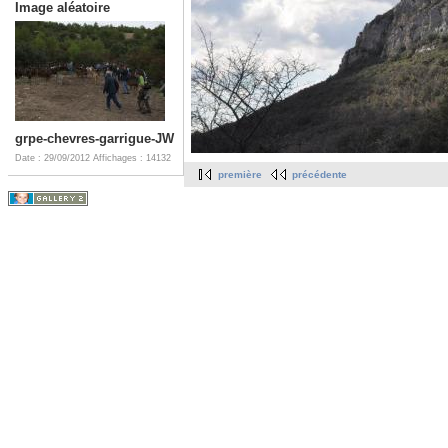
Image aléatoire
grpe-chevres-garrigue-JW
Date : 29/09/2012
Affichages : 14132
première
précédente