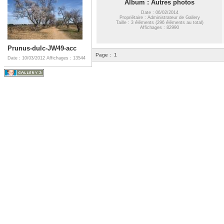
Album : Autres photos
Date : 06/02/2014
Propriétaire : Administrateur de Gallery
Taille : 3 éléments (296 éléments au total)
Affichages : 82990
Prunus-dulc-JW49-acc
Page :
1
Date : 10/03/2012
Affichages : 13544