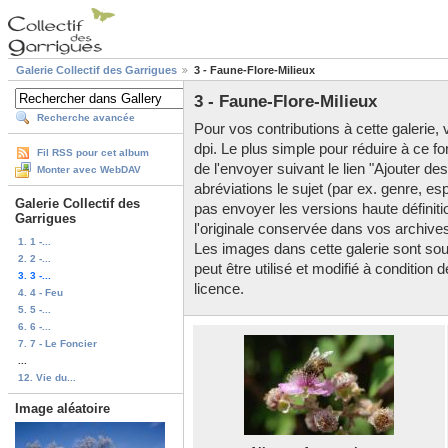
Galerie Collectif des Garrigues
3 - Faune-Flore-Milieux
3 - Faune-Flore-Milieux
Recherche avancée
Pour vos contributions à cette galerie, v
dpi. Le plus simple pour réduire à ce fo
Fil RSS pour cet album
de l'envoyer suivant le lien "Ajouter d
Monter avec WebDAV
abréviations le sujet (par ex. genre, es
Galerie Collectif des
pas envoyer les versions haute définitio
Garrigues
l'originale conservée dans vos archive
1. 1 -...
Les images dans cette galerie sont so
2. 2 -...
peut être utilisé et modifié à condition
3. 3 -...
licence.
4. 4 - Feu
5. 5 -...
6. 6 -...
7. 7 - Le Foncier
...
12. Vie du...
Image aléatoire