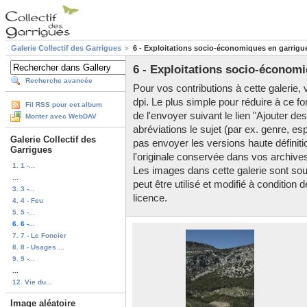
Galerie Collectif des Garrigues
6 - Exploitations socio-économiques en garrigu
6 - Exploitations socio-économ
Recherche avancée
Pour vos contributions à cette galerie, v
dpi. Le plus simple pour réduire à ce fo
Fil RSS pour cet album
de l'envoyer suivant le lien "Ajouter d
Monter avec WebDAV
abréviations le sujet (par ex. genre, es
Galerie Collectif des
pas envoyer les versions haute définitio
Garrigues
l'originale conservée dans vos archive
1. 1 -...
Les images dans cette galerie sont so
...
peut être utilisé et modifié à condition
3. 3 -...
licence.
4. 4 - Feu
5. 5 -...
6. 6 -...
7. 7 - Le Foncier
8. 8 - Usages ...
9. 9 -...
...
12. Vie du...
Image aléatoire