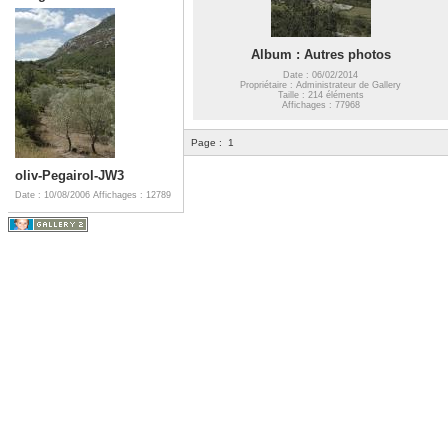
Album : Autres photos
Date : 06/02/2014
Propriétaire : Administrateur de Gallery
Taille : 214 éléments
Affichages : 77968
Page :
1
oliv-Pegairol-JW3
Date : 10/08/2006
Affichages : 12789