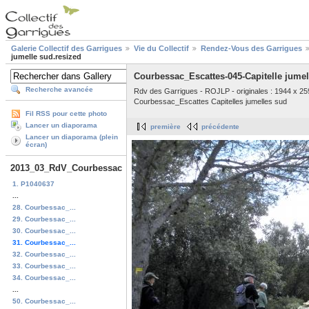
Galerie Collectif des Garrigues
Vie du Collectif
Rendez-Vous des Garrigues
jumelle sud.resized
Courbessac_Escattes-045-Capitelle jumel
Recherche avancée
Rdv des Garrigues - ROJLP - originales : 1944 x 25
Courbessac_Escattes Capitelles jumelles sud
Fil RSS pour cette photo
Lancer un diaporama
première
précédente
Lancer un diaporama (plein
écran)
2013_03_RdV_Courbessac
1. P1040637
...
28. Courbessac_...
29. Courbessac_...
30. Courbessac_...
31. Courbessac_...
32. Courbessac_...
33. Courbessac_...
34. Courbessac_...
...
50. Courbessac_...