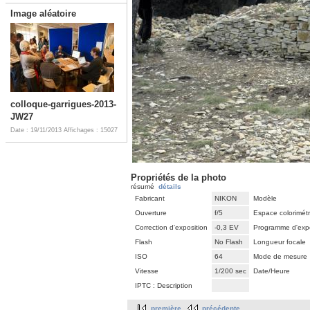
Image aléatoire
colloque-garrigues-2013-
JW27
Date : 19/11/2013
Affichages : 15027
Propriétés de la photo
résumé
détails
Fabricant
NIKON
Modèle
Ouverture
f/5
Espace colorimét
Correction d'exposition
-0,3 EV
Programme d'expo
Flash
No Flash
Longueur focale
ISO
64
Mode de mesure
Vitesse
1/200 sec
Date/Heure
IPTC : Description
première
précédente