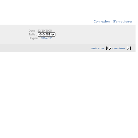
Connexion
S'enregistrer
Date : 22/10/2005
Taille :
Original :
935x702
suivante
dernière