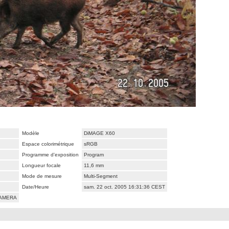
Modèle
DiMAGE X60
Espace colorimétrique
sRGB
Programme d'exposition
Program
Longueur focale
11,6 mm
Mode de mesure
Multi-Segment
Date/Heure
sam. 22 oct. 2005 16:31:36 CEST
CAMERA