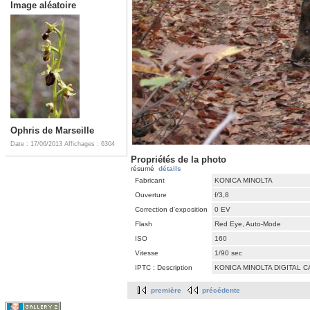
Image aléatoire
Ophris de Marseille
Date : 17/06/2013
Affichages : 6304
Propriétés de la photo
résumé
détails
Fabricant
KONICA MINOLTA
Ouverture
f/3,8
Correction d'exposition
0 EV
Flash
Red Eye, Auto-Mode
ISO
160
Vitesse
1/90 sec
IPTC : Description
KONICA MINOLTA DIGITAL 
première
précédente