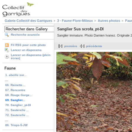
Galerie Collectif des Garrigues
3 - Faune-Flore-Milieux
Autres photos
Fau
Sanglier Sus scrofa_pt-DI
Recherche avancée
Sanglier immature. Photo Damien Ivanez. Originale 2
Fil RSS pour cette photo
première
précédente
Lancer un diaporama
Lancer un diaporama (plein
écran)
Faune
1. abeille sur...
...
66. Rainette...
67. Rencontre
68. Rouge Gorge...
69. Sanglier...
70. Sanglier_pt-DI
71. Sauterelle ...
72. Sauterelle ...
...
86. Triops-5-JW