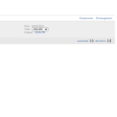
Connexion
S'enregistrer
Date : 06/02/2014
Taille :
Original :
1024x768
suivante
dernière