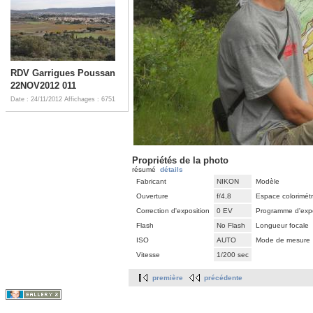
RDV Garrigues Poussan
22NOV2012 011
Date : 24/11/2012
Affichages : 6751
Propriétés de la photo
résumé
détails
Fabricant
NIKON
Modèle
Ouverture
f/4,8
Espace colorimét
Correction d'exposition
0 EV
Programme d'expo
Flash
No Flash
Longueur focale
ISO
AUTO
Mode de mesure
Vitesse
1/200 sec
première
précédente