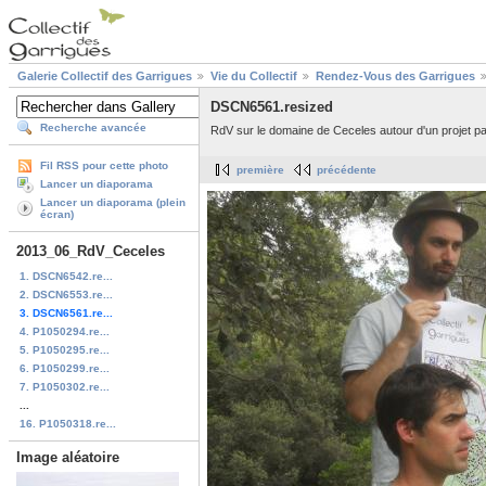
Galerie Collectif des Garrigues
Vie du Collectif
Rendez-Vous des Garrigues
DSCN6561.resized
Recherche avancée
RdV sur le domaine de Ceceles autour d'un projet past
Fil RSS pour cette photo
première
précédente
Lancer un diaporama
Lancer un diaporama (plein
écran)
2013_06_RdV_Ceceles
1. DSCN6542.re...
2. DSCN6553.re...
3. DSCN6561.re...
4. P1050294.re...
5. P1050295.re...
6. P1050299.re...
7. P1050302.re...
...
16. P1050318.re...
Image aléatoire