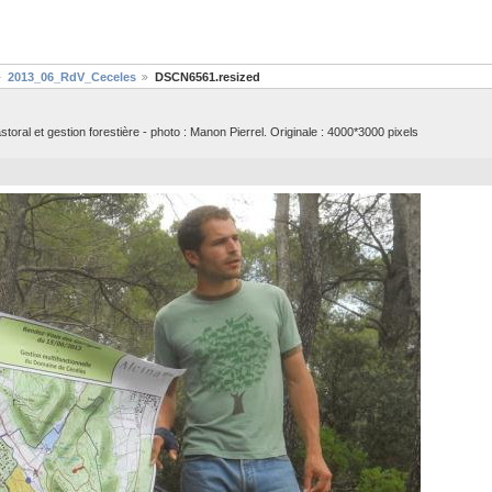
2013_06_RdV_Ceceles
DSCN6561.resized
oral et gestion forestière - photo : Manon Pierrel. Originale : 4000*3000 pixels