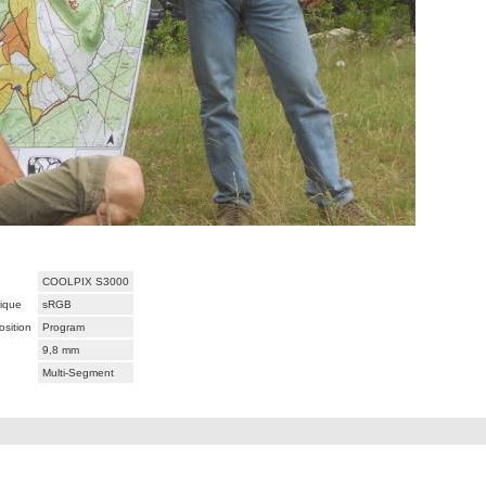
COOLPIX S3000
rique
sRGB
sition
Program
9,8 mm
Multi-Segment