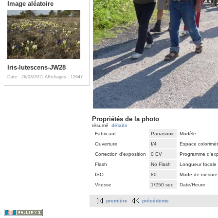
Image aléatoire
Iris-lutescens-JW28
Date : 26/03/2011
Affichages : 12647
Propriétés de la photo
résumé
détails
Fabricant
Panasonic
Modèle
Ouverture
f/4
Espace colorimét
Correction d'exposition
0 EV
Programme d'exp
Flash
No Flash
Longueur focale
ISO
80
Mode de mesure
Vitesse
1/250 sec
Date/Heure
première
précédente