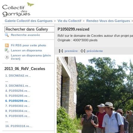
Galerie Collectif des Garrigues
Vie du Collectif
Rendez-Vous des Garrigues
P1050299.resized
Recherche avancée
RdV sur le domaine de Ceceles autour d'un projet past
Originale : 4000*3000 pixels
Fil RSS pour cette photo
Lancer un diaporama
première
précédente
Lancer un diaporama (plein
écran)
2013_06_RdV_Ceceles
1. DSCN6542.re...
...
3. DSCN6561.re...
4. P1050294.re...
5. P1050295.re...
6. P1050299.re...
7. P1050302.re...
8. P1050304.re...
9. P1050305.re...
...
16. P1050318.re...