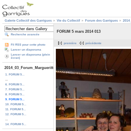
Galerie Collectif des Garrigues
Vie du Collectif
Forum des Garrigues
2014
FORUM 5 mars 2014 013
Recherche avancée
première
précédente
Fil RSS pour cette photo
Lancer un diaporama
Lancer un diaporama (plein
écran)
2014_03_Forum_Marguerittes
1. FORUM 5...
...
6. FORUM 5...
7. FORUM 5...
8. FORUM 5...
9. FORUM 5...
10. FORUM 5...
11. FORUM 5...
12. FORUM 5...
...
14. FORUM 5...