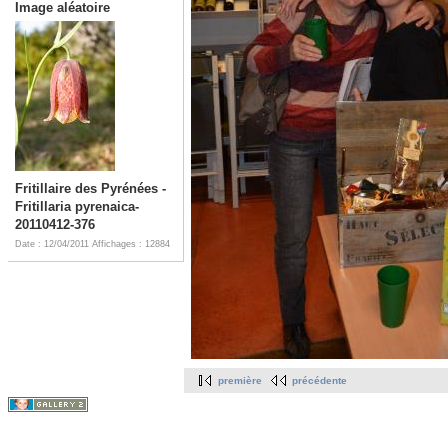
Image aléatoire
Fritillaire des Pyrénées -
Fritillaria pyrenaica-
20110412-376
Date : 12/04/2011
Affichages : 12884
première
précédente