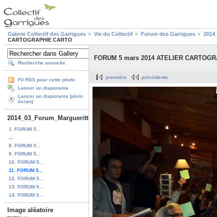
Galerie Collectif des Garrigues
Vie du Collectif
Forum des Garrigues
2014
CARTOGRAPHIE CARTO
FORUM 5 mars 2014 ATELIER CARTOG
Recherche avancée
première
précédente
Fil RSS pour cette photo
Lancer un diaporama
Lancer un diaporama (plein
écran)
2014_03_Forum_Marguerittes
1. FORUM 5...
...
8. FORUM 5...
9. FORUM 5...
10. FORUM 5...
11. FORUM 5...
12. FORUM 5...
13. FORUM 5...
14. FORUM 5...
Image aléatoire