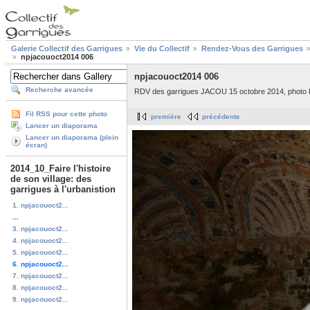
Galerie Collectif des Garrigues
Vie du Collectif
Rendez-Vous des Garrigues
npjacouoct2014 006
npjacouoct2014 006
Recherche avancée
RDV des garrigues JACOU 15 octobre 2014, photo 
Fil RSS pour cette photo
première
précédente
Lancer un diaporama
Lancer un diaporama (plein
écran)
2014_10_Faire l'histoire
de son village: des
garrigues à l'urbanistion
1. npjacouoct2...
...
3. npjacouoct2...
4. npjacouoct2...
5. npjacouoct2...
6. npjacouoct2...
7. npjacouoct2...
8. npjacouoct2...
9. npjacouoct2...