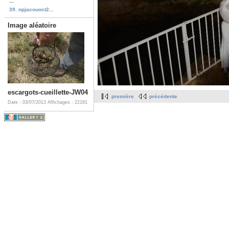
...
39. npjacouoct2...
Image aléatoire
escargots-cueillette-JW04
première
précédente
Date : 03/07/2013
Affichages : 22181