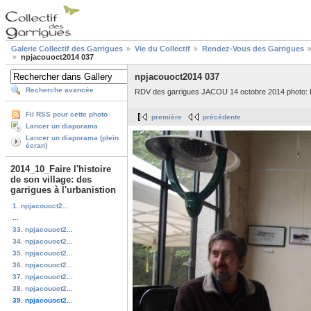
Galerie Collectif des Garrigues
Vie du Collectif
Rendez-Vous des Garrigues
npjacouoct2014 037
npjacouoct2014 037
Recherche avancée
RDV des garrigues JACOU 14 octobre 2014 photo: 
Fil RSS pour cette photo
première
précédente
Lancer un diaporama
Lancer un diaporama (plein
écran)
2014_10_Faire l'histoire
de son village: des
garrigues à l'urbanistion
1. npjacouoct2...
...
33. npjacouoct2...
34. npjacouoct2...
35. npjacouoct2...
36. npjacouoct2...
37. npjacouoct2...
38. npjacouoct2...
39. npjacouoct2...