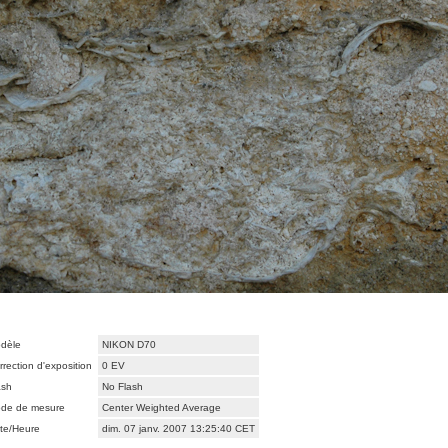
dèle
NIKON D70
rrection d'exposition
0 EV
ash
No Flash
de de mesure
Center Weighted Average
te/Heure
dim. 07 janv. 2007 13:25:40 CET