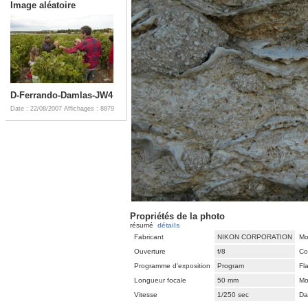
Image aléatoire
D-Ferrando-Damlas-JW4
Date : 22/08/2007
Affichages : 8879
Propriétés de la photo
résumé
détails
Fabricant
NIKON CORPORATION
Mo
Ouverture
f/8
Co
Programme d'exposition
Program
Fl
Longueur focale
50 mm
Mo
Vitesse
1/250 sec
Da