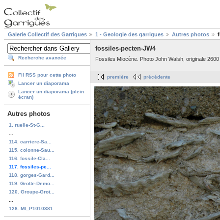
Galerie Collectif des Garrigues
1 - Geologie des garrigues
Autres photos
fossiles-pecten-JW4
Recherche avancée
Fossiles Miocène. Photo John Walsh, originale 2600 
Fil RSS pour cette photo
première
précédente
Lancer un diaporama
Lancer un diaporama (plein
écran)
Autres photos
1. ruelle-St-G...
...
114. carriere-Sa...
115. colonne-Sau...
116. fossile-Cla...
117. fossiles-pe...
118. gorges-Gard...
119. Grotte-Demo...
120. Groupe-Grot...
...
128. MI_P1010381