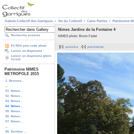
Galerie Collectif des Garrigues
Vie du Collectif
Carto Parties
Patrimoine 
Nimes Jardins de la Fontaine 4
Recherche avancée
NIMES photo: Bruno Fadat
Fil RSS pour cette photo
première
précédente
Lancer un diaporama
Lancer un diaporama (plein
écran)
Patrimoine NIMES
METROPOLE 2015
1. Bezouce...
...
51. Nimes...
52. Nimes...
53. Nimes...
54. Nimes...
55. Nimes...
56. Nimes...
57. Nimes...
...
98. Sernhac ...