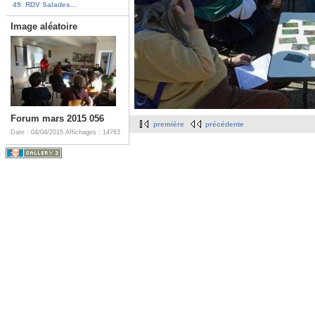
49. RDV Salades...
Image aléatoire
Forum mars 2015 056
première
précédente
Date : 04/04/2015
Affichages : 14763