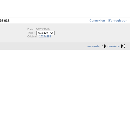
Connexion
S'enregistrer
16 033
Date : 30/03/2016
Taille :
Original :
1024x683
suivante
dernière