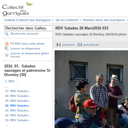
Galerie Collectif des Garrigues
Vie du Collectif
Rendez-Vous des Garrigues
RDV Salades 26 Mars2016 033
Recherche avancée
RDV Salades sauvages St Dionésy 26/03/16 photo:
Fil RSS pour cette photo
première
précédente
Lancer un diaporama
Lancer un diaporama (plein
écran)
2016_03_ Salades
sauvages et patrimoine St
Dionésy (30)
1. RDV ...
...
27. RDV Salades...
28. RDV Salades...
29. RDV Salades...
30. RDV Salades...
31. RDV Salades...
32. RDV Salades...
33. RDV Salades...
...