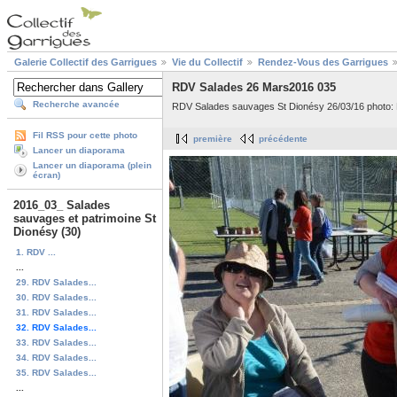
Galerie Collectif des Garrigues
Vie du Collectif
Rendez-Vous des Garrigues
RDV Salades 26 Mars2016 035
Recherche avancée
RDV Salades sauvages St Dionésy 26/03/16 photo:
Fil RSS pour cette photo
première
précédente
Lancer un diaporama
Lancer un diaporama (plein
écran)
2016_03_ Salades
sauvages et patrimoine St
Dionésy (30)
1. RDV ...
...
29. RDV Salades...
30. RDV Salades...
31. RDV Salades...
32. RDV Salades...
33. RDV Salades...
34. RDV Salades...
35. RDV Salades...
...