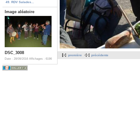
49. RDV Salades...
Image aléatoire
DSC_3008
première
précédente
Date : 28/09/2016
Affichages : 6196