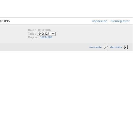
Connexion
S'enregistrer
16 035
Date : 30/03/2016
Taille :
Original :
1024x683
suivante
dernière