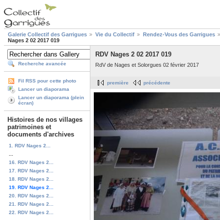
Galerie Collectif des Garrigues
Vie du Collectif
Rendez-Vous des Garrigues
Nages 2 02 2017 019
RDV Nages 2 02 2017 019
Recherche avancée
RdV de Nages et Solorgues 02 février 2017
Fil RSS pour cette photo
première
précédente
Lancer un diaporama
Lancer un diaporama (plein
écran)
Histoires de nos villages
patrimoines et
documents d'archives
1. RDV Nages 2...
...
16. RDV Nages 2...
17. RDV Nages 2...
18. RDV Nages 2...
19. RDV Nages 2...
20. RDV Nages 2...
21. RDV Nages 2...
22. RDV Nages 2...