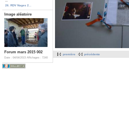
...
26. RDV Nages 2...
Image aléatoire
Forum mars 2015 002
première
précédente
Date : 04/04/2015
Affichages : 7240