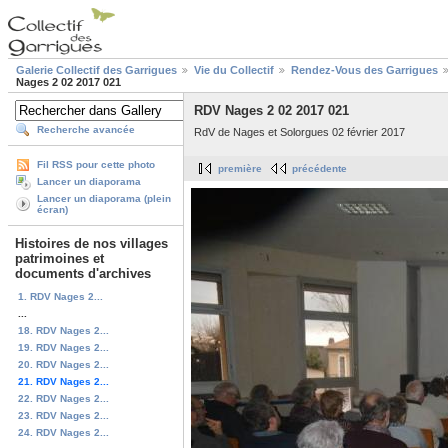
Galerie Collectif des Garrigues
Vie du Collectif
Rendez-Vous des Garrigues
Nages 2 02 2017 021
RDV Nages 2 02 2017 021
Recherche avancée
RdV de Nages et Solorgues 02 février 2017
Fil RSS pour cette photo
première
précédente
Lancer un diaporama
Lancer un diaporama (plein
écran)
Histoires de nos villages
patrimoines et
documents d'archives
1. RDV Nages 2...
...
18. RDV Nages 2...
19. RDV Nages 2...
20. RDV Nages 2...
21. RDV Nages 2...
22. RDV Nages 2...
23. RDV Nages 2...
24. RDV Nages 2...