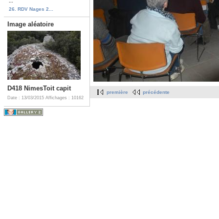
...
26. RDV Nages 2...
Image aléatoire
D418 NimesToit capit
première
précédente
Date : 13/03/2015
Affichages : 10162