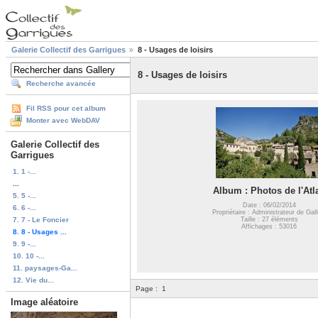
Galerie Collectif des Garrigues
8 - Usages de loisirs
8 - Usages de loisirs
Recherche avancée
Fil RSS pour cet album
Monter avec WebDAV
Galerie Collectif des
Garrigues
1. 1 -...
...
Album : Photos de l'Atl
5. 5 -...
Date : 06/02/2014
6. 6 -...
Propriétaire : Administrateur de Gall
7. 7 - Le Foncier
Taille : 27 éléments
Affichages : 53016
8. 8 - Usages ...
9. 9 -...
10. 10 -...
11. paysages-Ga...
12. Vie du...
Page :
1
Image aléatoire