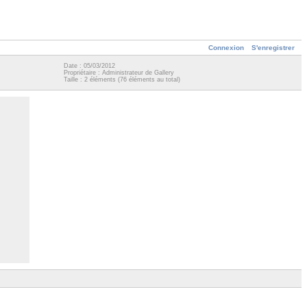
Connexion
S'enregistrer
Date : 05/03/2012
Propriétaire : Administrateur de Gallery
Taille : 2 éléments (76 éléments au total)