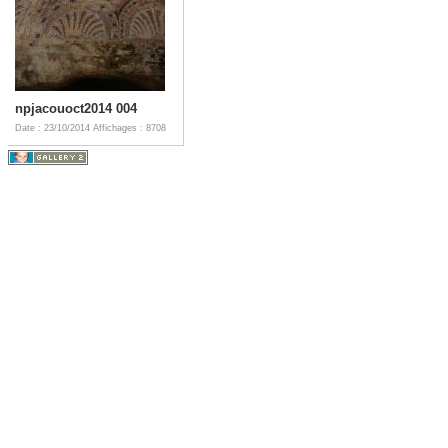
npjacouoct2014 004
Date : 23/10/2014
Affichages : 8708