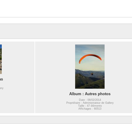
as
ery
Album : Autres photos
Date : 06/02/2014
Propriétaire : Administrateur de Gallery
Taille : 47 éléments
Affichages : 60513