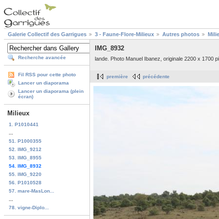
Galerie Collectif des Garrigues
3 - Faune-Flore-Milieux
Autres photos
Mili
IMG_8932
Recherche avancée
lande. Photo Manuel Ibanez, originale 2200 x 1700 pi
Fil RSS pour cette photo
première
précédente
Lancer un diaporama
Lancer un diaporama (plein
écran)
Milieux
1. P1010441
...
51. P1000355
52. IMG_9212
53. IMG_8955
54. IMG_8932
55. IMG_9220
56. P1010528
57. mare-MasLon...
...
78. vigne-Diplo...