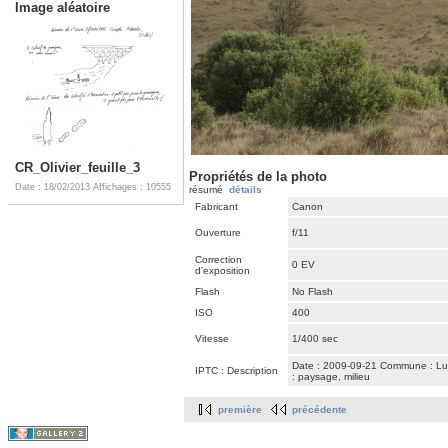
Image aléatoire
CR_Olivier_feuille_3
Propriétés de la photo
Date : 18/02/2013
Affichages : 10555
résumé
détails
Fabricant
Canon
Ouverture
f/11
Correction
0 EV
d'exposition
Flash
No Flash
ISO
400
Vitesse
1/400 sec
Date : 2009-09-21 Commune : Luss
IPTC : Description
: paysage, milieu
première
précédente